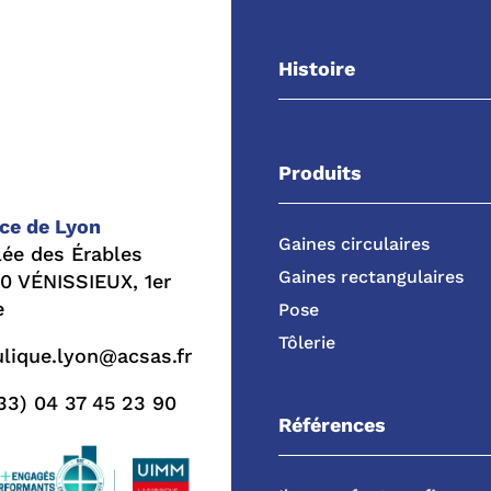
Histoire
Produits
ce de Lyon
Gaines circulaires
lée des Érables
Gaines rectangulaires
0 VÉNISSIEUX, 1er
e
Pose
Tôlerie
ulique.lyon@acsas.fr
33) 04 37 45 23 90
Références