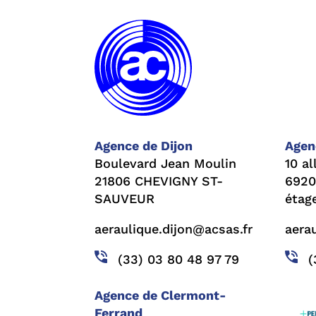
Agence de Dijon
Agen
Boulevard Jean Moulin
10 al
21806 CHEVIGNY ST-
6920
SAUVEUR
étag
aeraulique.dijon@acsas.fr
aera
(33) 03 80 48 97 79
(
Agence de Clermont-
Ferrand